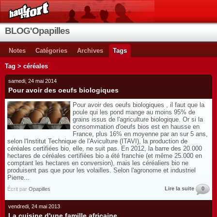
BLOG'Opapilles
Notes
Catégories
Archives
Tags
Tag > céréales
samedi, 24 mai 2014
Pour avoir des oeufs biologiques
Pour avoir des oeufs biologiques , il faut que la
poule qui les pond mange au moins 95% de
grains issus de l'agriculture biologique. Or si la
consommation d'oeufs bios est en hausse en
France, plus 16% en moyenne par an sur 5 ans,
selon l'Institut Technique de l'Aviculture (ITAVI), la production de
céréales certifiées bio, elle, ne suit pas. En 2012, la barre des 20.000
hectares de céréales certifiées bio a été franchie (et même 25.000 en
comptant les hectares en conversion), mais les céréaliers bio ne
produisent pas que pour les volailles. Selon l'agronome et industriel
Pierre...
Lire la suite
0
Écrit par
Opapilles
vendredi, 24 mai 2013
La cuisine d'une famille africaine