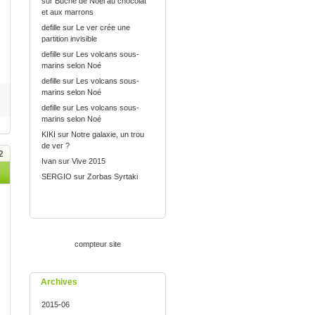
sur
Bûche de Noël au chocolat
et aux marrons
defille
sur
Le ver crée une
partition invisible
defille
sur
Les volcans sous-
marins selon Noé
defille
sur
Les volcans sous-
marins selon Noé
defille
sur
Les volcans sous-
marins selon Noé
KIKI
sur
Notre galaxie, un trou
de ver ?
2
Ivan
sur
Vive 2015
SERGIO
sur
Zorbas Syrtaki
compteur site
Archives
2015-06