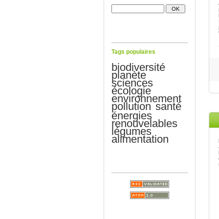
Tags populaires
biodiversité
planète
sciences
écologie
environnement
pollution
santé
énergies
renouvelables
légumes
alimentation