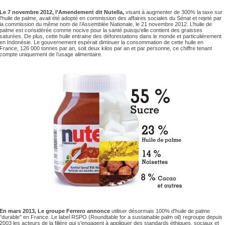
Le 7 novembre 2012, l’Amendement dit Nutella,
visant à augmenter de 300% la taxe sur
l’huile de palme, avait été adopté en commission des affaires sociales du Sénat et rejeté par
la commission du même nom de l’Assemblée Nationale, le 21 novembre 2012. L’huile de
palme est considérée comme nocive pour la santé puisqu’elle contient des graisses
saturées. De plus, cette huile entraine des déforestations dans le monde et particulièrement
en Indonésie. Le gouvernement espérait diminuer la consommation de cette huile en
France, 126 000 tonnes par an, soit deux kilos par an et par personne, ce chiffre tenant
compte uniquement de l’usage alimentaire.
En mars 2013, Le groupe Ferrero annonce
utiliser désormais 100% d'huile de palme
"durable" en France. Le label RSPO (Roundtable for a sustainable palm oil) regroupe depuis
2003 les acteurs de la filière qui s'engagent à appliquer des standards éthiques, sociaux et