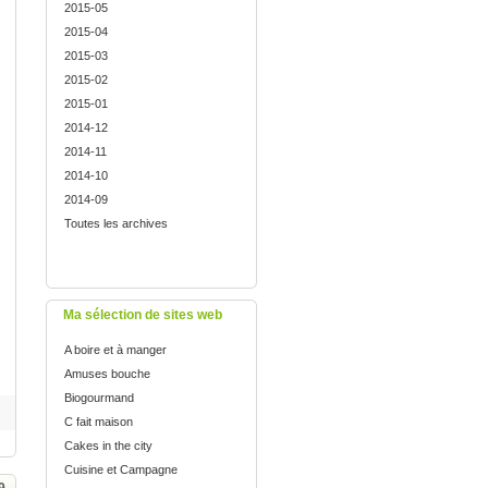
2015-05
2015-04
2015-03
2015-02
2015-01
2014-12
2014-11
2014-10
2014-09
Toutes les archives
Ma sélection de sites web
A boire et à manger
Amuses bouche
Biogourmand
C fait maison
Cakes in the city
Cuisine et Campagne