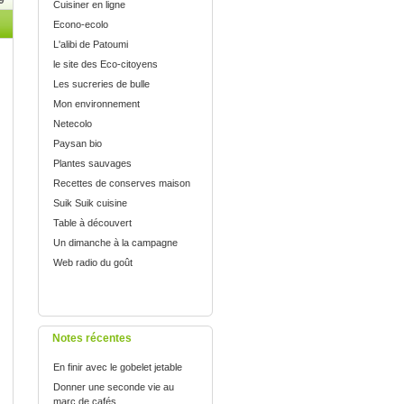
9
Cuisiner en ligne
Econo-ecolo
L'alibi de Patoumi
le site des Eco-citoyens
Les sucreries de bulle
Mon environnement
Netecolo
Paysan bio
Plantes sauvages
Recettes de conserves maison
Suik Suik cuisine
Table à découvert
Un dimanche à la campagne
Web radio du goût
Notes récentes
En finir avec le gobelet jetable
Donner une seconde vie au
marc de cafés