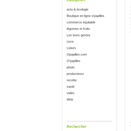
Catégories
actu & écologie
Boutique en ligne o'papilles
commerce équitable
légumes et fruits
Les bons gestes
Livre
Loisirs
Opapilles.com
O'papilles
photo
producteurs
recette
santé
vidéo
Web
Rechercher