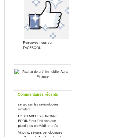
Retrouvez nous sur
FACEBOOK
Commentaires récents
sergio
sur
les sélénologues
simulent
Dr BELABED BOURHANE -
EDDINE
sur
Pollution aux
plastiques en Méditerranée
Vinotrip, séjours oenologiques