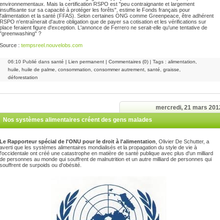
environnementaux. Mais la certification RSPO est "peu contraignante et largement
insuffisante sur sa capacité à protéger les forêts", estime le Fonds français pour
l'alimentation et la santé (FFAS). Selon certaines ONG comme Greenpeace, être adhérent
RSPO n'entraînerait d'autre obligation que de payer sa cotisation et les vérifications sur
place feraient figure d'exception. L'annonce de Ferrero ne serait-elle qu'une tentative de
"greenwashing" ?
Source :
tempsreel.nouvelobs.com
06:10 Publié dans
santé
|
Lien permanent
|
Commentaires (0)
| Tags :
alimentation
,
huile
,
huile de palme
,
consommation
,
consommer autrement
,
santé
,
graisse
,
déforestation
mercredi, 21 mars 201
Nos systèmes alimentaires créent des gens malades
Le Rapporteur spécial de l'ONU pour le droit à l'alimentation
, Olivier De Schutter, a
averti que les systèmes alimentaires mondialisés et la propagation du style de vie à
l'occidentale ont créé une catastrophe en matière de santé publique avec plus d'un milliard
de personnes au monde qui souffrent de malnutrition et un autre milliard de personnes qui
souffrent de surpoids ou d'obésité.