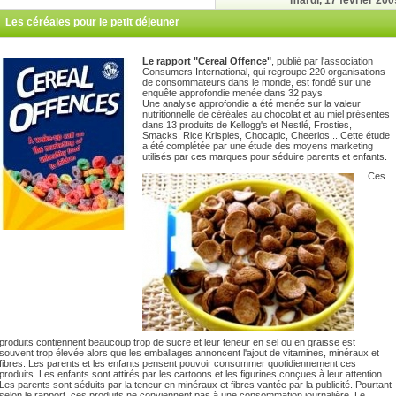
mardi, 17 février 200
Les céréales pour le petit déjeuner
Le rapport "Cereal Offence"
, publié par l'association
Consumers International, qui regroupe 220 organisations
de consommateurs dans le monde, est fondé sur une
enquête approfondie menée dans 32 pays.
Une analyse approfondie a été menée sur la valeur
nutritionnelle de céréales au chocolat et au miel présentes
dans 13 produits de Kellogg's et Nestlé, Frosties,
Smacks, Rice Krispies, Chocapic, Cheerios... Cette étude
a été complétée par une étude des moyens marketing
utilisés par ces marques pour séduire parents et enfants.
Ces
produits contiennent beaucoup trop de sucre et leur teneur en sel ou en graisse est
souvent trop élevée alors que les emballages annoncent l'ajout de vitamines, minéraux et
fibres. Les parents et les enfants pensent pouvoir consommer quotidiennement ces
produits. Les enfants sont attirés par les cartoons et les figurines conçues à leur attention.
Les parents sont séduits par la teneur en minéraux et fibres vantée par la publicité. Pourtant
selon le rapport, ces produits ne conviennent pas à une consommation journalière. Le