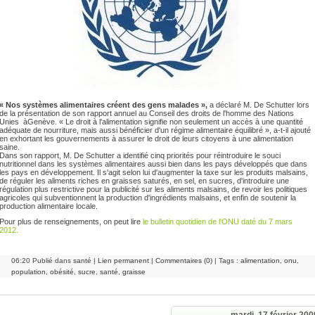
« Nos systèmes alimentaires créent des gens malades »,
a déclaré M. De Schutter lors
de la présentation de son rapport annuel au Conseil des droits de l'homme des Nations
Unies àGenève. « Le droit à l'alimentation signifie non seulement un accès à une quantité
adéquate de nourriture, mais aussi bénéficier d'un régime alimentaire équilibré », a-t-il ajouté
en exhortant les gouvernements à assurer le droit de leurs citoyens à une alimentation
saine.
Dans son rapport, M. De Schutter a identifié cinq priorités pour réintroduire le souci
nutritionnel dans les systèmes alimentaires aussi bien dans les pays développés que dans
les pays en développement. Il s'agit selon lui d'augmenter la taxe sur les produits malsains,
de réguler les aliments riches en graisses saturés, en sel, en sucres, d'introduire une
régulation plus restrictive pour la publicité sur les aliments malsains, de revoir les politiques
agricoles qui subventionnent la production d'ingrédients malsains, et enfin de soutenir la
production alimentaire locale.
Pour plus de renseignements, on peut lire
le bulletin quotidien de l'ONU daté du 7 mars
2012.
06:20 Publié dans
santé
|
Lien permanent
|
Commentaires (0)
| Tags :
alimentation
,
onu
,
population
,
obésité
,
sucre
,
santé
,
graisse