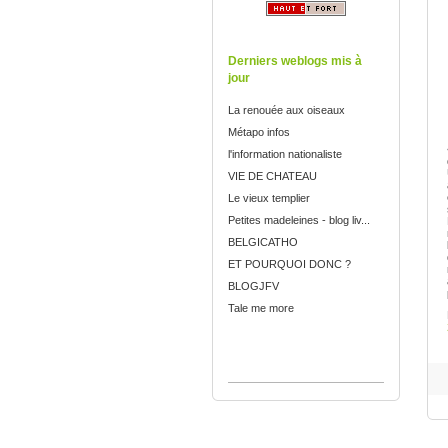
Derniers weblogs mis à
jour
La renouée aux oiseaux
Métapo infos
l'information nationaliste
VIE DE CHATEAU
Le vieux templier
Petites madeleines - blog liv...
BELGICATHO
ET POURQUOI DONC ?
BLOGJFV
Tale me more