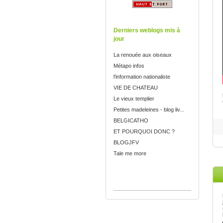
Derniers weblogs mis à
jour
La renouée aux oiseaux
Métapo infos
l'information nationaliste
VIE DE CHATEAU
Le vieux templier
Petites madeleines - blog liv...
BELGICATHO
ET POURQUOI DONC ?
BLOGJFV
Tale me more