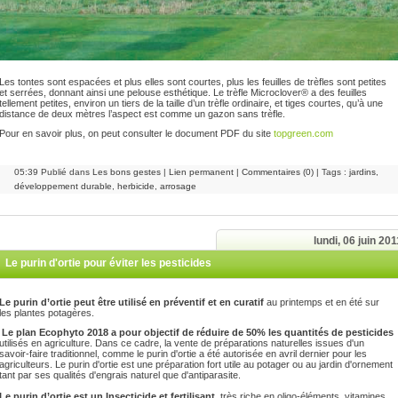
Les tontes sont espacées et plus elles sont courtes, plus les feuilles de trèfles sont petites
et serrées,
donnant ainsi une pelouse esthétique. Le trèfle Microclover® a des feuilles
tellement petites, environ un tiers de la taille d’un trèfle ordinaire, et tiges courtes, qu’à une
distance de deux mètres l’aspect est comme un gazon sans trèfle.
Pour en savoir plus, on peut consulter le document PDF du site
topgreen.com
05:39 Publié dans
Les bons gestes
|
Lien permanent
|
Commentaires (0)
| Tags :
jardins
,
développement durable
,
herbicide
,
arrosage
lundi, 06 juin 201
Le purin d'ortie pour éviter les pesticides
Le purin d’ortie peut être utilisé en préventif et en curatif
au printemps et en été sur
les plantes potagères.
Le plan Ecophyto 2018 a pour objectif de réduire de 50% les quantités de pesticides
utilisés en agriculture. Dans ce cadre, la vente de préparations naturelles issues d'un
savoir-faire traditionnel, comme le purin d'ortie a été autorisée en avril dernier pour les
agriculteurs. Le purin d'ortie est une préparation fort utile au potager ou au jardin d'ornement
tant par ses qualités d'engrais naturel que d'antiparasite.
Le purin d’ortie est un Insecticide et fertilisant,
très riche en oligo-éléments, vitamines