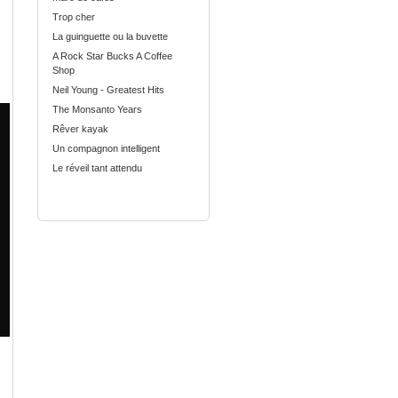
Trop cher
La guinguette ou la buvette
A Rock Star Bucks A Coffee
Shop
Neil Young - Greatest Hits
The Monsanto Years
Rêver kayak
Un compagnon intelligent
Le réveil tant attendu