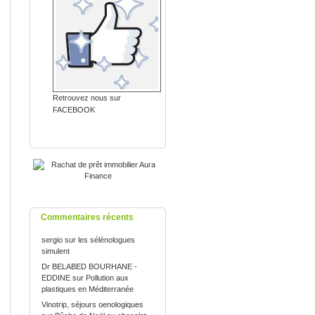
Retrouvez nous sur
FACEBOOK
Commentaires récents
sergio
sur
les sélénologues
simulent
Dr BELABED BOURHANE -
EDDINE
sur
Pollution aux
plastiques en Méditerranée
Vinotrip, séjours oenologiques