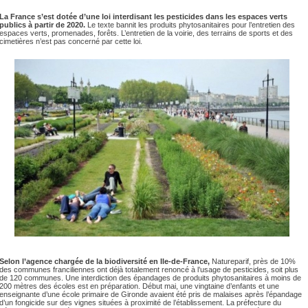
La France s’est dotée d’une loi interdisant les pesticides dans les espaces verts
publics à partir de 2020.
Le texte bannit les produits phytosanitaires pour l’entretien des
espaces verts, promenades, forêts. L’entretien de la voirie, des terrains de sports et des
cimetières n’est pas concerné par cette loi.
Selon l’agence chargée de la biodiversité en Ile-de-France,
Natureparif, près de 10%
des communes franciliennes ont déjà totalement renoncé à l’usage de pesticides, soit plus
de 120 communes. Une interdiction des épandages de produits phytosanitaires à moins de
200 mètres des écoles est en préparation. Début mai, une vingtaine d’enfants et une
enseignante d’une école primaire de Gironde avaient été pris de malaises après l’épandage
d’un fongicide sur des vignes situées à proximité de l’établissement. La préfecture du