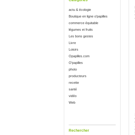
Catégories
actu & écologie
Boutique en ligne o'papilles
commerce équitable
légumes et fruits
Les bons gestes
Livre
Loisirs
Opapilles.com
O'papilles
photo
producteurs
recette
santé
vidéo
Web
Rechercher