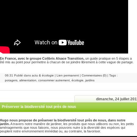
En France, avec le groupe Colibris Alsace Transition,
un guide pratique en 5 étapes a
été mis au point pour permettre à chacun de se joindre librement à cette vague de partage.
06:31 Publié dans
actu & écologie
|
Lien permanent
|
Commentaires (0)
| Tags :
potagers
,
alimentation
,
consommer autrement
,
écologie
,
jardins
dimanche, 24 juillet 201
Préserver la biodiversité tout près de nous
Hugo nous propose de préserver la biodiversité tout près de nous, dans notre
jardin.
A travers notre manière de jardiner, les produits que nous utilisons ou non, les petits
aménagements que nous faisons, nous pouvons nuire à la diversité des espèces qui
peuplent notre environnement immédiat ou, au contraire, la favoriser.