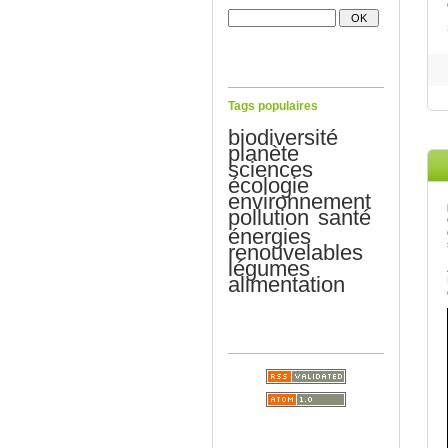
Tags populaires
biodiversité
planète
sciences
écologie
environnement
pollution
santé
énergies
renouvelables
légumes
alimentation