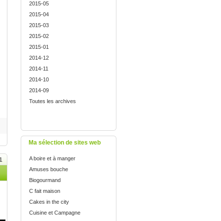
2015-05
2015-04
2015-03
2015-02
2015-01
2014-12
2014-11
2014-10
2014-09
Toutes les archives
Ma sélection de sites web
A boire et à manger
1
Amuses bouche
Biogourmand
C fait maison
Cakes in the city
Cuisine et Campagne