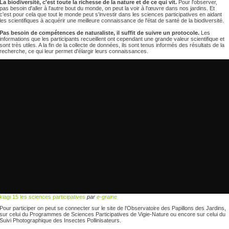
La biodiversité, c'est toute la richesse de la nature et de ce qui vit.
Pour l'observer,
pas besoin d'aller à l'autre bout du monde, on peut la voir à l'œuvre dans nos jardins. Et
c'est pour cela que tout le monde peut s'investir dans les sciences participatives en aidant
les scientifiques à acquérir une meilleure connaissance de l'état de santé de la biodiversité.
Pas besoin de compétences de naturaliste, il suffit de suivre un protocole.
Les
informations que les participants recueillent ont cependant une grande valeur scientifique et
sont très utiles. A la fin de la collecte de données, ils sont tenus informés des résultats de la
recherche, ce qui leur permet d'élargir leurs connaissances.
kiagi 15 les sciences participatives
par
e-graine
Pour participer on peut se connecter sur le site de l'Observatoire des Papillons des Jardins,
sur celui du Programmes de Sciences Participatives de Vigie-Nature ou encore sur celui du
Suivi Photographique des Insectes Pollinisateurs.