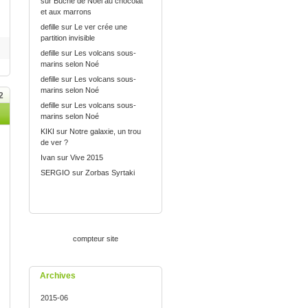
sur
Bûche de Noël au chocolat
et aux marrons
defille
sur
Le ver crée une
partition invisible
defille
sur
Les volcans sous-
marins selon Noé
defille
sur
Les volcans sous-
marins selon Noé
2
defille
sur
Les volcans sous-
marins selon Noé
KIKI
sur
Notre galaxie, un trou
de ver ?
Ivan
sur
Vive 2015
SERGIO
sur
Zorbas Syrtaki
compteur site
Archives
2015-06