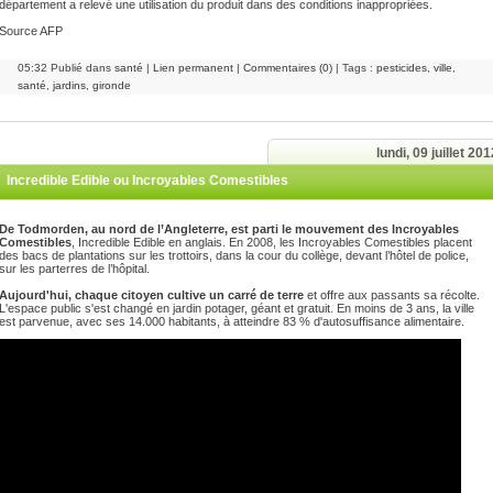
département a relevé une utilisation du produit dans des conditions inappropriées.
Source AFP
05:32 Publié dans
santé
|
Lien permanent
|
Commentaires (0)
| Tags :
pesticides
,
ville
,
santé
,
jardins
,
gironde
lundi, 09 juillet 201
Incredible Edible ou Incroyables Comestibles
De Todmorden, au nord de l’Angleterre, est parti le mouvement des Incroyables
Comestibles
, Incredible Edible en anglais. En 2008, les Incroyables Comestibles placent
des bacs de plantations sur les trottoirs, dans la cour du collège, devant l’hôtel de police,
sur les parterres de l’hôpital.
Aujourd'hui, chaque citoyen cultive un carré de terre
et offre aux passants sa récolte.
L'espace public s'est changé en jardin potager, géant et gratuit. En moins de 3 ans, la ville
est parvenue, avec ses 14.000 habitants, à atteindre 83 % d'autosuffisance alimentaire.