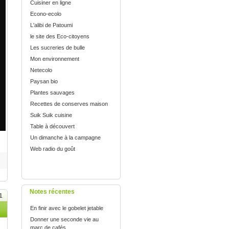
Cuisiner en ligne
Econo-ecolo
L'alibi de Patoumi
le site des Eco-citoyens
Les sucreries de bulle
Mon environnement
Netecolo
Paysan bio
Plantes sauvages
Recettes de conserves maison
Suik Suik cuisine
Table à découvert
Un dimanche à la campagne
Web radio du goût
Notes récentes
1
En finir avec le gobelet jetable
Donner une seconde vie au
marc de cafés