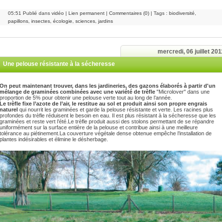
05:51 Publié dans
vidéo
|
Lien permanent
|
Commentaires (0)
| Tags :
biodiversité
,
papillons
,
insectes
,
écologie
,
sciences
,
jardins
mercredi, 06 juillet 201
Une pelouse résistante à la sécheresse
On peut maintenant trouver, dans les jardineries, des gazons élaborés à partir d'un
mélange de graminées combinées avec une variété de trèfle
"Microlover" dans une
proportion de 5% pour obtenir une pelouse verte tout au long de l’année.
Le trèfle
fixe l’azote de l’air, le restitue au sol et
produit ainsi son propre engrais
naturel
qui nourrit les graminées et garde la pelouse résistante et verte. Les racines plus
profondes du trèfle
réduisent le besoin en eau.
Il est plus résistant à la sécheresse que les
graminées et reste vert l’été.
Le trèfle produit aussi des stolons permettant de se répandre
uniformément sur la surface entière
de la pelouse
et contribue ainsi à une meilleure
tolérance au piétinement.
La couverture végétale dense obtenue empêche l’installation de
plantes indésirables
et élimine le désherbage
.