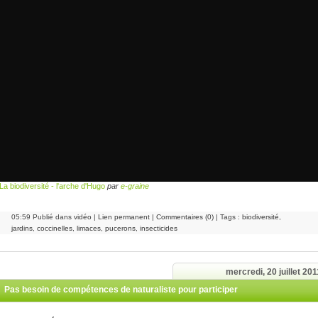
La biodiversité - l'arche d'Hugo
par
e-graine
05:59 Publié dans
vidéo
|
Lien permanent
|
Commentaires (0)
| Tags :
biodiversité
,
jardins
,
coccinelles
,
limaces
,
pucerons
,
insecticides
mercredi, 20 juillet 201
Pas besoin de compétences de naturaliste pour participer