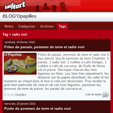
BLOG'Opapilles
Notes
Catégories
Archives
Tags
Tag > radis noir
vendredi, 19 février 2010
Frites de panais, pommes de terre et radis noir
Frites de panais, pommes de terre et radis noir Il
faut prévoir 1kg de pommes de terre Charlotte, 5
panais, 1 radis noir, 1 cuillère à café d'origan, 1
cuillère à café de curcuma, de l'huile de friture,
sel et poivre. Découper chacun des trois
légumes en frites. Les faire frire séparément, les
disposer sur du papier absorbant, les saler et les
maintenir au chaud dans le four si cela est nécessaire. Pour revéler le
goût bien particulier de chacun de ces trois légumes, parsemer les
pommes de terre de poivre, les panais de curcuma et...
Lire la suite
1
Écrit par
Opapilles
mercredi, 20 janvier 2010
Purée de pommes de terre et radis noir