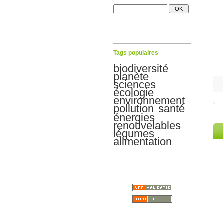
Tags populaires
biodiversité
planète
sciences
écologie
environnement
pollution
santé
énergies
renouvelables
légumes
alimentation