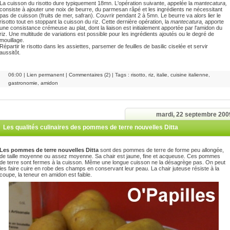
La cuisson du risotto dure typiquement 18mn. L'opération suivante, appelée
la
mantecatura
,
consiste à ajouter une noix de beurre, du parmesan râpé et les ingrédients ne nécessitant
pas de cuisson (fruits de mer, safran). Couvrir pendant 2 à 5mn. Le beurre va alors lier le
risotto tout en stoppant la cuisson du riz. Cette dernière opération, la
mantecatura,
apporte
une consistance crémeuse au plat, dont la liaison est initialement apportée par l'amidon du
riz. Une multitude de variations est possible pour les ingrédients ajoutés ou le degré de
mouillage.
Répartir le risotto dans les assiettes, parsemer de feuilles de basilic ciselée et servir
aussitôt.
06:00 |
Lien permanent
|
Commentaires (2)
| Tags :
risotto
,
riz
,
italie
,
cuisine italienne
,
gastronomie
,
amidon
mardi, 22 septembre 200
Les qualités culinaires des pommes de terre nouvelles Ditta
Les pommes de terre nouvelles Ditta
sont des pommes de terre de forme peu allongée,
de taille moyenne ou assez moyenne. Sa chair est jaune, fine et acqueuse. Ces pommes
de terre sont fermes à la cuisson. Même une longue cuisson ne la désagrège pas. On peut
les faire cuire en robe des champs en conservant leur peau. La chair juteuse résiste à la
coupe, la teneur en amidon est faible.