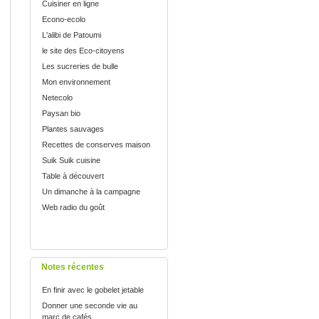
Cuisiner en ligne
Econo-ecolo
L'alibi de Patoumi
le site des Eco-citoyens
Les sucreries de bulle
Mon environnement
Netecolo
Paysan bio
Plantes sauvages
Recettes de conserves maison
Suik Suik cuisine
Table à découvert
Un dimanche à la campagne
Web radio du goût
Notes récentes
En finir avec le gobelet jetable
Donner une seconde vie au
marc de cafés