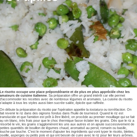
Le risotto occupe une place prépondérante et de plus en plus appréciée chez les
amateurs de cuisine italienne
. Sa préparation offre un grand intérêt car elle permet
d'accommoder les recettes avec de nombreux légumes et aromates. La cuisine du risotto
s'adapte à tous les styles aussi bien sucrée-salée, épicée que raffinée.
On débute la préparation du risotto par l'opération appelée la
tostatura ou
torréfaction
.
On
fait revenir le riz dans des oignons fondus dans l'huile de tournesol.
Quand le riz est
translucide et que l'amidon est prêt à être libéré, on procède au premier mouillage qui se fait
au vin blanc, très frais pour que le choc thermique fasse éclater les grains. Dès que le riz a
résorbé le vin, les grains s'agglomèrent les uns aux autres et on ajoute
successivement de
petites quantités de bouillon de légumes chaud, aromatisé au persil, romarin ou basilic,
louche par louche. C'est le moment d'ajouter les ingrédients qui vont typer le risotto, blettes,
oseille, asperges ou petits pois et qui ont besoin de cuire avec le riz pour lier leurs arômes.