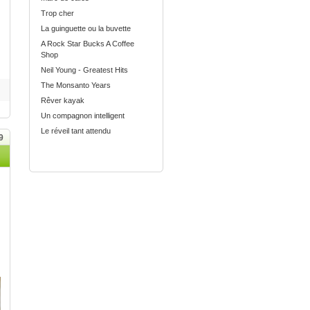
Trop cher
La guinguette ou la buvette
A Rock Star Bucks A Coffee
Shop
Neil Young - Greatest Hits
The Monsanto Years
Rêver kayak
Un compagnon intelligent
Le réveil tant attendu
9