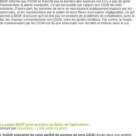
BASF informe que l'OGM ne franchit pas la barrière des espèces car il n’y a pas de gène
d’animal dans la plante manipulée. Ce qui est louable par rapport aux OGM de maïs
existants. D’autre part, les pommes de terre se reproduisent pratiquement toujours par les
tubercules, et les reproductions par le pollen de leurs fleurs sont jugées négligeables, ce qui
permet à BASF d'assurer qu’il ne doit pas se produire de problèmes de cohabitation, avec le
bio, les champs conventionnels non-OGM, voire les jardins familiaux. Par contre, le risque
de contamination par les OGM est dû aux tubercules non récoltés et enfouis dans le sol.
La patate BASF pose question au Salon de l'agriculture
envoyé par
Nouvelobs
. -
L'info video en direct.
L'intérêt industriel de cette variété de pomme de terre OGM
résulte dans son amidon