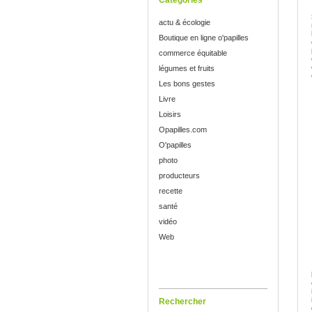
Catégories
actu & écologie
Boutique en ligne o'papilles
commerce équitable
légumes et fruits
Les bons gestes
Livre
Loisirs
Opapilles.com
O'papilles
photo
producteurs
recette
santé
vidéo
Web
Rechercher