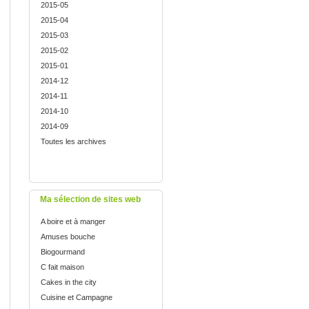
2015-05
2015-04
2015-03
2015-02
2015-01
2014-12
2014-11
2014-10
2014-09
Toutes les archives
Ma sélection de sites web
A boire et à manger
Amuses bouche
Biogourmand
C fait maison
Cakes in the city
Cuisine et Campagne