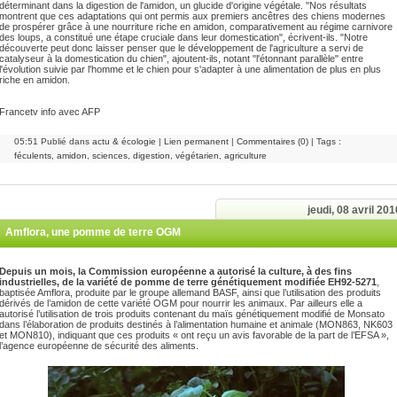
déterminant dans la digestion de l'amidon, un glucide d'origine végétale. "Nos résultats
montrent que ces adaptations qui ont permis aux premiers ancêtres des chiens modernes
de prospérer grâce à une nourriture riche en amidon, comparativement au régime carnivore
des loups, a constitué une étape cruciale dans leur domestication", écrivent-ils. "Notre
découverte peut donc laisser penser que le développement de l'agriculture a servi de
catalyseur à la domestication du chien", ajoutent-ils, notant "l'étonnant parallèle" entre
l'évolution suivie par l'homme et le chien pour s'adapter à une alimentation de plus en plus
riche en amidon.
Francetv info avec AFP
05:51 Publié dans
actu & écologie
|
Lien permanent
|
Commentaires (0)
| Tags :
féculents
,
amidon
,
sciences
,
digestion
,
végétarien
,
agriculture
jeudi, 08 avril 201
Amflora, une pomme de terre OGM
Depuis un mois, la Commission européenne a autorisé la culture, à des fins
industrielles, de la variété de pomme de terre génétiquement modifiée EH92-5271
,
baptisée Amflora, produite par le groupe allemand BASF, ainsi que l’utilisation des produits
dérivés de l’amidon de cette variété OGM pour nourrir les animaux. Par ailleurs elle a
autorisé l’utilisation de trois produits contenant du maïs génétiquement modifié de Monsato
dans l’élaboration de produits destinés à l’alimentation humaine et animale (MON863, NK603
et MON810), indiquant que ces produits « ont reçu un avis favorable de la part de l’EFSA »,
l’agence européenne de sécurité des aliments.