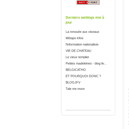
Derniers weblogs mis à
jour
La renouée aux oiseaux
Métapo infos
l'information nationaliste
VIE DE CHATEAU
Le vieux templier
Petites madeleines - blog liv...
BELGICATHO
ET POURQUOI DONC ?
BLOGJFV
Tale me more