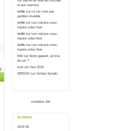
sur
Bûche de Noël au chocolat
et aux marrons
defille
sur
Le ver crée une
partition invisible
defille
sur
Les volcans sous-
marins selon Noé
defille
sur
Les volcans sous-
marins selon Noé
defille
sur
Les volcans sous-
marins selon Noé
KIKI
sur
Notre galaxie, un trou
de ver ?
Ivan
sur
Vive 2015
0
SERGIO
sur
Zorbas Syrtaki
compteur site
Archives
2015-06