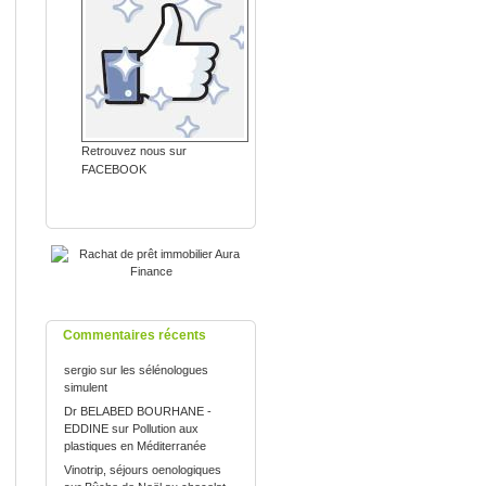
Retrouvez nous sur
FACEBOOK
Commentaires récents
sergio
sur
les sélénologues
simulent
Dr BELABED BOURHANE -
EDDINE
sur
Pollution aux
plastiques en Méditerranée
Vinotrip, séjours oenologiques