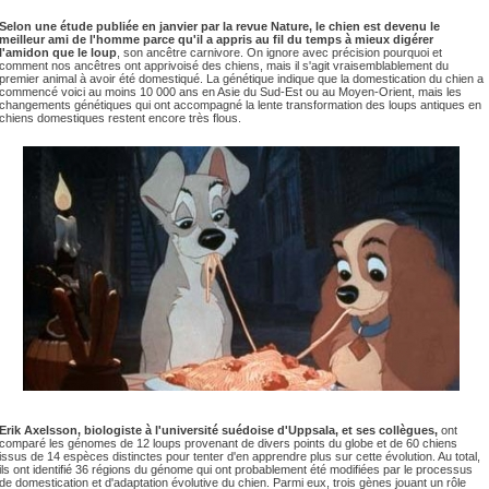
Selon une étude publiée en janvier par la revue Nature, le chien est devenu le
meilleur ami de l'homme parce qu'il a appris au fil du temps à mieux digérer
l'amidon que le loup
, son ancêtre carnivore. On ignore avec précision pourquoi et
comment nos ancêtres ont apprivoisé des chiens, mais il s'agit vraisemblablement du
premier animal à avoir été domestiqué. La génétique indique que la domestication du chien a
commencé voici au moins 10 000 ans en Asie du Sud-Est ou au Moyen-Orient, mais les
changements génétiques qui ont accompagné la lente transformation des loups antiques en
chiens domestiques restent encore très flous.
Erik Axelsson, biologiste à l'université suédoise d'Uppsala, et ses collègues,
ont
comparé les génomes de 12 loups provenant de divers points du globe et de 60 chiens
issus de 14 espèces distinctes pour tenter d'en apprendre plus sur cette évolution. Au total,
ils ont identifié 36 régions du génome qui ont probablement été modifiées par le processus
de domestication et d'adaptation évolutive du chien. Parmi eux, trois gènes jouant un rôle