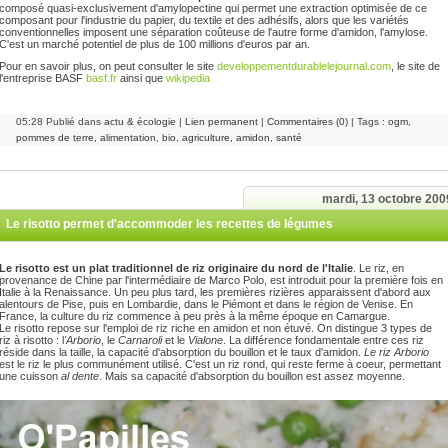
composé quasi-exclusivement d'amylopectine qui permet une extraction optimisée de ce
composant pour l'industrie du papier, du textile et des adhésifs, alors que les variétés
conventionnelles imposent une séparation coûteuse de l'autre forme d'amidon, l'amylose.
C'est un marché potentiel de plus de 100 millions d'euros par an.
Pour en savoir plus, on peut consulter le site
developpementdurablelejournal.com
, le site de
l'entreprise BASF
basf.fr
ainsi que
wikipedia
05:28 Publié dans
actu & écologie
|
Lien permanent
|
Commentaires (0)
| Tags :
ogm
,
pommes de terre
,
alimentation
,
bio
,
agriculture
,
amidon
,
santé
mardi, 13 octobre 200
Le risotto permet d'accommoder les recettes de légumes
Le
risotto est un plat traditionnel de riz originaire du nord de l'Italie
. Le riz, en
provenance de Chine par l'intermédiaire de Marco Polo, est introduit pour la première fois en
Italie à la Renaissance. Un peu plus tard, les premières rizières apparaissent d'abord aux
alentours de Pise, puis en Lombardie, dans le Piémont et dans le région de Venise. En
France, la culture du riz commence à peu près à la même époque en Camargue.
Le risotto repose sur l'emploi de riz riche en amidon et non étuvé. On distingue 3 types de
riz à risotto : l
'Arborio
, le
Carnaroli
et le
Vialone
. La différence fondamentale entre ces riz
réside dans la taille, la capacité d'absorption du bouillon et le taux d'amidon.
Le riz Arborio
est le riz le plus communément utilisé. C'est un riz rond, qui reste ferme à coeur, permettant
une cuisson
al dente
. Mais sa capacité d'absorption du bouillon est assez moyenne.