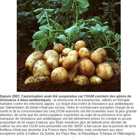
Depuis 2007, l'autorisation avait été suspendue car l'OGM contient des gènes de
résistance à deux antibiotiques
: la néomycine et la kanamycine, utilisés en thérapie
humaine contre les infections aigües. Le risque d’accroître la résistance aux antibiotiques
par l’alimentation du bétail n’était pas exclue. Selon le commissaire européen chargé de la
santé et de la consommation les cinq OGM autorisés ont été examinés avec la plus grande
attention, de sorte que les préoccupations exprimées au sujet de la présence d’un gène
marqueur de résistance aux antibiotiques ont été pleinement prises en compte et qu'une
proposition de loi visant à laisser aux États membres plus de latitude pour décider de
cultiver ou non des OGM sera présentée cet été. BASF a fait savoir que la pomme de terre
Amflora n’était pas destinée à la France dans l’immédiat, mais seulement aux pays
européens prêts à l’utiliser (la Suède, les Pays-Bas, la République Tchèque et l’Allemagne).