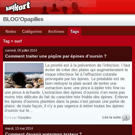
BLOG'Opapilles
Notes
Catégories
Archives
Tags
Tag > surf
samedi, 05 juillet 2014
Comment traiter une piqûre par épines d’oursin ?
La priorité est à la prévention de l’infection. l faut
éviter de créer des plaies qui augmenteraient le
risque infectieux lié à l’effraction cutanée
provoquée par les épines. Le préalable est de
bien nettoyer la plaie avant de tenter une
extraction avec une pince à épiler très fine ou
une pince à écharde. L’extraction des épines d’oursins n’en reste pas
moins très délicate du fait du caractère très friable des épines. Enlever
les épines d’oursins plantées dans la peau n’est jamais une partie de
plaisir. de toute façon, il n’y a pas urgence à retirer toutes les épines
d’oursin sur le...
Lire la suite
1
Écrit par
Opapilles
mardi, 13 mai 2014
Comment devenir waterman testeur ?