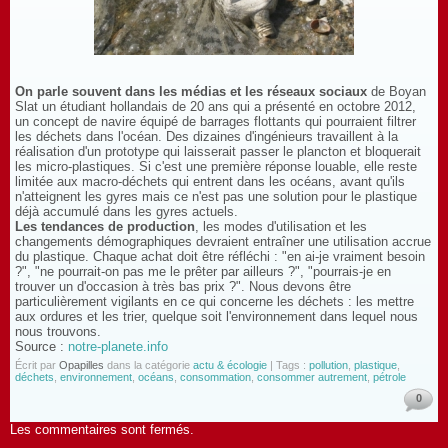
On parle souvent dans les médias et les réseaux sociaux
de Boyan
Slat un étudiant hollandais de 20 ans qui a présenté en octobre 2012,
un concept de navire équipé de barrages flottants qui pourraient filtrer
les déchets dans l'océan. Des dizaines d'ingénieurs travaillent à la
réalisation d'un prototype qui laisserait passer le plancton et bloquerait
les micro-plastiques. Si c'est une première réponse louable, elle reste
limitée aux macro-déchets qui entrent dans les océans, avant qu'ils
n'atteignent les gyres mais ce n'est pas une solution pour le plastique
déjà accumulé dans les gyres actuels.
Les tendances de production
, les modes d'utilisation et les
changements démographiques devraient entraîner une utilisation accrue
du plastique. Chaque achat doit être réfléchi : "en ai-je vraiment besoin
?", "ne pourrait-on pas me le prêter par ailleurs ?", "pourrais-je en
trouver un d'occasion à très bas prix ?". Nous devons être
particulièrement vigilants en ce qui concerne les déchets : les mettre
aux ordures et les trier, quelque soit l'environnement dans lequel nous
nous trouvons.
Source :
notre-planete.info
Écrit par
Opapilles
dans la catégorie
actu & écologie
| Tags :
pollution
,
plastique
,
déchets
,
environnement
,
océans
,
consommation
,
consommer autrement
,
pétrole
0
Les commentaires sont fermés.