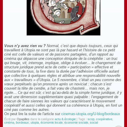
Vous n’y avez rien vu ?
Normal, c’est que depuis toujours, ceux qui
travaillent à Utopia ne sont pas là par hasard et l’histoire de ce petit
ciné est celle de valeurs et de passions partagées, d’un rapport au
cinéma qui dépasse une conception étriquée de la cinéphilie : un truc
qui bouge, vit, interroge, implique, oblige à évoluer… le changement de
structure juridique prend acte de cette « participation » effective et
constante de tous, la fixe dans la durée par l’adhésion officielle autant
que collective à quelques règles et attribue une responsabilité nouvelle
aux « travailleurs » d’Utopia. Le 5 novembre, c’était un peu comme des
vœux perpétuels qu’on prononce après un noviciat : chacun s’est
couvert la tête de cendre, a fait vœu de chasteté… mais non, je
rigole… Ce qui est sûr, c’est qu’au-delà de la simple forme juridique, il y
avait une dimension supplémentaire quasi palpable : l’engagement de
chacun de faire siennes les valeurs qui caractérisent le mouvement
coopératif et aussi celles qui donnent sa cohérence à Utopia, en font un
ciné pas comme les autres.
On peut lire la suite de l'article sur
cinemas-utopia.org/U-blog/bordeaux
Écrit par
Opapilles
dans la catégorie
actu & écologie
| Tags :
scop
,
coopérative
,
cinéma
,
bordeaux
,
utopia
,
économie locale
,
économie sociale
,
social