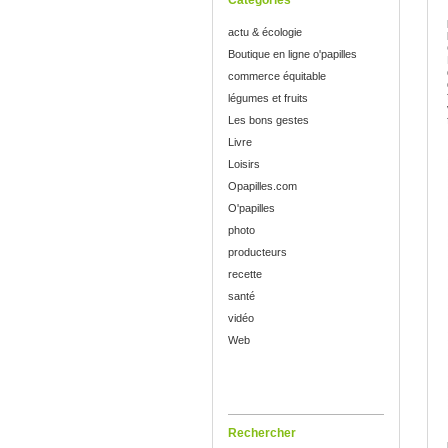
Catégories
actu & écologie
Boutique en ligne o'papilles
commerce équitable
légumes et fruits
Les bons gestes
Livre
Loisirs
Opapilles.com
O'papilles
photo
producteurs
recette
santé
vidéo
Web
Rechercher