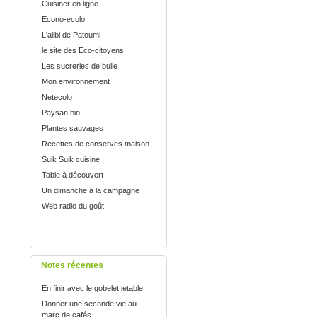
Cuisiner en ligne
Econo-ecolo
L'alibi de Patoumi
le site des Eco-citoyens
Les sucreries de bulle
Mon environnement
Netecolo
Paysan bio
Plantes sauvages
Recettes de conserves maison
Suik Suik cuisine
Table à découvert
Un dimanche à la campagne
Web radio du goût
Notes récentes
En finir avec le gobelet jetable
Donner une seconde vie au
marc de cafés