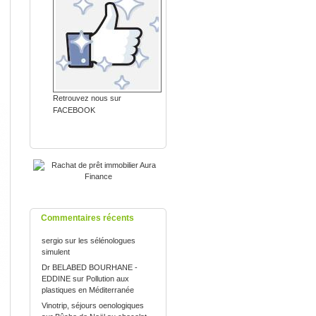
Retrouvez nous sur
FACEBOOK
Commentaires récents
sergio
sur
les sélénologues
simulent
Dr BELABED BOURHANE -
EDDINE
sur
Pollution aux
plastiques en Méditerranée
Vinotrip, séjours oenologiques