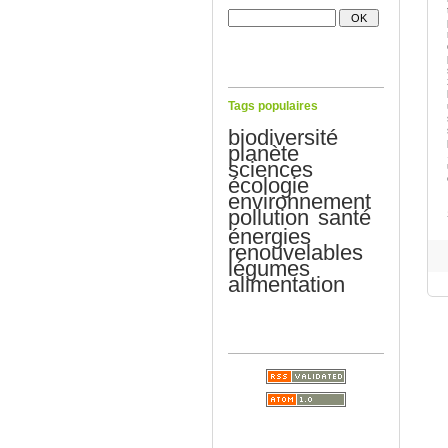
Tags populaires
biodiversité
planète
sciences
écologie
environnement
pollution
santé
énergies
renouvelables
légumes
alimentation