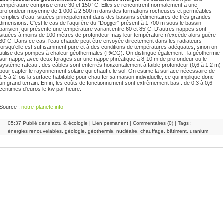
température comprise entre 30 et 150 °C. Elles se rencontrent normalement à une
profondeur moyenne de 1 000 à 2 500 m dans des formations rocheuses et perméables
remplies d'eau, situées principalement dans des bassins sédimentaires de très grandes
dimensions. C'est le cas de l'aquifère du "Dogger" présent à 1 700 m sous le bassin
parisien, qui présente une température variant entre 60 et 85°C. D'autres nappes sont
situées à moins de 100 mètres de profondeur mais leur température n'excède alors guère
30°C. Dans ce cas, l'eau chaude peut être envoyée directement dans les radiateurs
lorsqu'elle est suffisamment pure et à des conditions de températures adéquates, sinon on
utilise des pompes à chaleur géothermales (PACG). On distingue également : la géothermie
sur nappe, avec deux forages sur une nappe phréatique à 8-10 m de profondeur ou le
système rateau : des câbles sont enterrés horizontalement à faible profondeur (0,6 à 1,2 m)
pour capter le rayonnement solaire qui chauffe le sol. On estime la surface nécessaire de
1,5 à 2 fois la surface habitable pour chauffer sa maison individuelle, ce qui implique donc
un grand terrain. Enfin, les coûts de fonctionnement sont extrêmement bas : de 0,3 à 0,6
centimes d'euros le kw par heure.
Source :
notre-planete.info
05:37 Publié dans
actu & écologie
|
Lien permanent
|
Commentaires (0)
| Tags :
énergies renouvelables
,
géologie
,
géothermie
,
nucléaire
,
chauffage
,
bâtiment
,
uranium