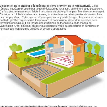
L'essentiel de la chaleur dégagée par la Terre provient de la radioactivité.
C'est
l'énergie nucléaire produite par la désintégration de l'uranium, du thorium et du potassium.
Ce flux géothermique est si faible à la surface du globe qu'il ne peut être directement capté.
En fait, on exploite la chaleur accumulée, stockée dans certaines parties du sous-sol via
des nappes d'eau. Cette eau est alors captée au moyen de forages. Les caractéristiques
du fluide géothermique extrait, température et composition, dépendent de celles de la
formation géologique. Il en résulte une multiplicité de techniques et de modes de
valorisation. C'est pourquoi on distingue plusieurs types de géothermie et de filières en
fonction des technologies utilisées et de leurs applications.
Les ressources géothermales dites de "basse énergie"
se caractérisent par une