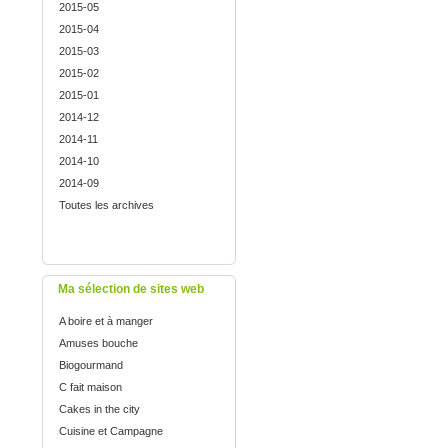
2015-05
2015-04
2015-03
2015-02
2015-01
2014-12
2014-11
2014-10
2014-09
Toutes les archives
Ma sélection de sites web
A boire et à manger
Amuses bouche
Biogourmand
C fait maison
Cakes in the city
Cuisine et Campagne