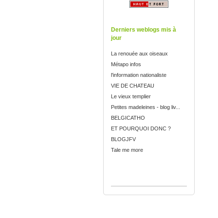
Derniers weblogs mis à
jour
La renouée aux oiseaux
Métapo infos
l'information nationaliste
VIE DE CHATEAU
Le vieux templier
Petites madeleines - blog liv...
BELGICATHO
ET POURQUOI DONC ?
BLOGJFV
Tale me more