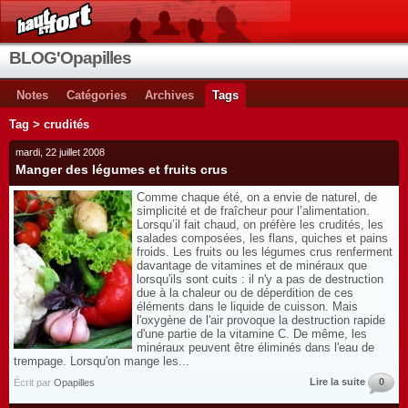
BLOG'Opapilles
Notes
Catégories
Archives
Tags
Tag > crudités
mardi, 22 juillet 2008
Manger des légumes et fruits crus
Comme chaque été, on a envie de naturel, de
simplicité et de fraîcheur pour l’alimentation.
Lorsqu’il fait chaud, on préfère les crudités, les
salades composées, les flans, quiches et pains
froids. Les fruits ou les légumes crus renferment
davantage de vitamines et de minéraux que
lorsqu'ils sont cuits : il n'y a pas de destruction
due à la chaleur ou de déperdition de ces
éléments dans le liquide de cuisson. Mais
l'oxygène de l'air provoque la destruction rapide
d'une partie de la vitamine C. De même, les
minéraux peuvent être éliminés dans l'eau de
trempage. Lorsqu'on mange les...
Lire la suite
0
Écrit par
Opapilles