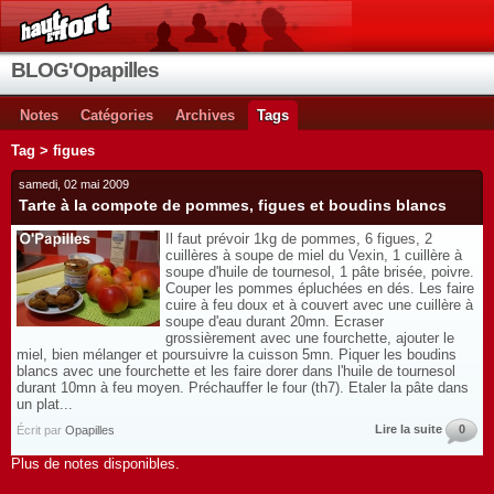
BLOG'Opapilles
Notes
Catégories
Archives
Tags
Tag > figues
samedi, 02 mai 2009
Tarte à la compote de pommes, figues et boudins blancs
Il faut prévoir 1kg de pommes, 6 figues, 2
cuillères à soupe de miel du Vexin, 1 cuillère à
soupe d'huile de tournesol, 1 pâte brisée, poivre.
Couper les pommes épluchées en dés. Les faire
cuire à feu doux et à couvert avec une cuillère à
soupe d'eau durant 20mn. Ecraser
grossièrement avec une fourchette, ajouter le
miel, bien mélanger et poursuivre la cuisson 5mn. Piquer les boudins
blancs avec une fourchette et les faire dorer dans l'huile de tournesol
durant 10mn à feu moyen. Préchauffer le four (th7). Etaler la pâte dans
un plat...
Lire la suite
0
Écrit par
Opapilles
Plus de notes disponibles.