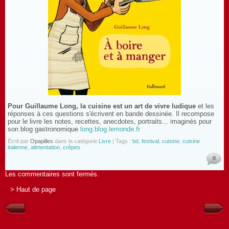
Pour Guillaume Long, la cuisine est un art de vivre ludique
et les
réponses à ces questions s'écrivent en bande dessinée. Il recompose
pour le livre les notes, recettes, anecdotes, portraits... imaginés pour
son blog gastronomique
long.blog.lemonde.fr
Écrit par
Opapilles
dans la catégorie
Livre
| Tags :
bd
,
festival
,
cuisine
,
cuisine
italienne
,
alimentation
,
crêpes
0
Les commentaires sont fermés.
> Haut de page