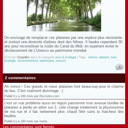
On envisage de remplacer ces platanes par une espèce plus résistante
et surtout une diversité d'arbres dont des frênes. Il faudra cependant 30
ans pour reconstituer la voûte du Canal du Midi, en espérant éviter le
déclassement de L'Unesco au patrimoine mondial.
Écrit par
Opapilles
dans la catégorie
actu & écologie
| Tags :
arbres
,
platane
,
bois
,
écologie
,
environnement
,
patrimoine
,
unesco
2
2 commentaires
Ah mince ! Ces grands et vieux platanes font beaucoup pour le charme
du lieu. C'est vraiment dommage. :(
Publié il y a 180 mois par Recruteo.com.
c'est un vrai problème aussi en région parisienne mon avenue bordée de
platanes a perdu un arbre sur 2, cela change totalement la physionomie
de ma rue et il fait nettement plus chaud l'été sans la fraicheur des
feuilles
Publié il y a 180 mois par marie.
Les commentaires sont fermés.