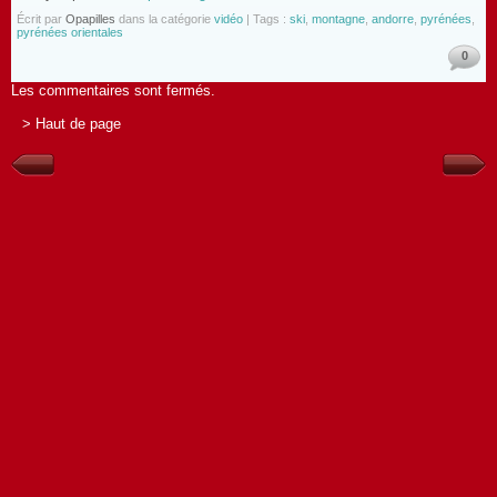
Écrit par
Opapilles
dans la catégorie
vidéo
| Tags :
ski
,
montagne
,
andorre
,
pyrénées
,
pyrénées orientales
0
Les commentaires sont fermés.
> Haut de page