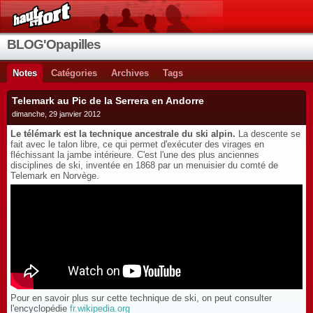
BLOG'Opapilles
Notes
Catégories
Archives
Tags
Telemark au Pic de la Serrera en Andorre
dimanche, 29 janvier 2012
Le télémark est la technique ancestrale du ski alpin.
La descente se
fait avec le talon libre, ce qui permet d'exécuter des virages en
fléchissant la jambe intérieure. C'est l'une des plus anciennes
disciplines de ski, inventée en 1868 par un menuisier du comté de
Telemark en Norvège.
Pour en savoir plus sur cette technique de ski, on peut consulter
l'encyclopédie
fr.wikipedia.org